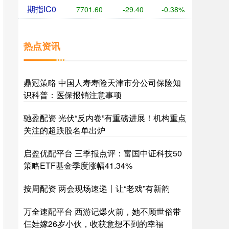
期指IC0
7701.60
-29.40
-0.38%
热点资讯
鼎冠策略 中国人寿寿险天津市分公司保险知
识科普：医保报销注意事项
驰盈配资 光伏“反内卷”有重磅进展！机构重点
关注的超跌股名单出炉
启盈优配平台 三季报点评：富国中证科技50
策略ETF基金季度涨幅41.34%
按周配资 两会现场速递丨让“老戏”有新韵
万全速配平台 西游记爆火前，她不顾世俗带
仨娃嫁26岁小伙，收获意想不到的幸福