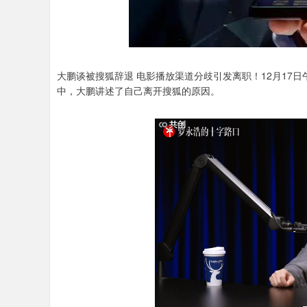
大鹏谈被搜狐辞退 电影播放渠道分歧引发离职！12月17
中，大鹏讲述了自己离开搜狐的原因。