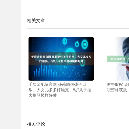
相关文章
千层金配资官网 孙莉晒仨孩子日
财牛股配 
常。大女儿多多好漂亮，8岁儿子拉
职资格获批
大提琴模样好帅
相关评论