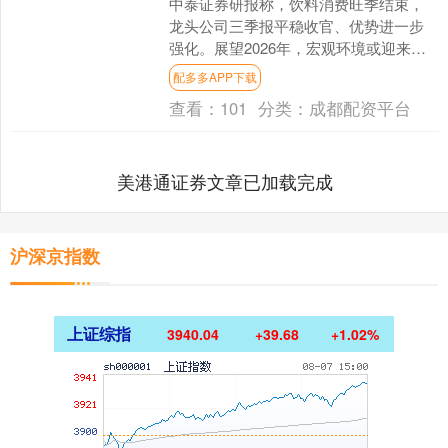
中泰证券研报称，饮料消费旺季结束，
龙头公司三季报平稳收官、优势进一步
强化。展望2026年，宏观环境或迎来盈
利拐点，系列消费政策提振内需，若考
配多多APP下载
虑中期居民资产负债表....
查看：
101
分类：
成都配资平台
美港通证券文章已加载完成
沪深京指数
上证综指
3940.04
+39.68
+1.02%