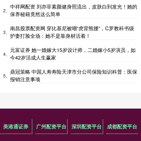
中祥网配资 刘亦菲素颜健身照流出，皮肤白到发光！她的
2、
保养秘籍竟然这么简单
南昌股票配资网 穿比基尼被嘲“虎背熊腰”，C罗教科书级
3、
护妻打脸全场：她不是靠身材活着！
元富证券 她一婚嫁大15岁设计师，二婚嫁小5岁演员，如
4、
今42岁活成人生赢家
鼎冠策略 中国人寿寿险天津市分公司保险知识科普：医保
5、
报销注意事项
美港通证券
广州配资平台
深圳配资平台
成都配资平台