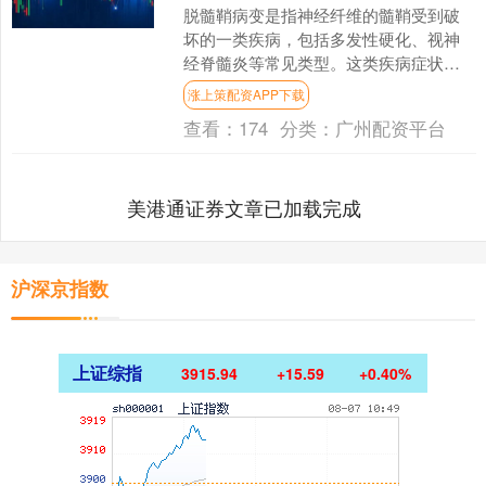
脱髓鞘病变是指神经纤维的髓鞘受到破
坏的一类疾病，包括多发性硬化、视神
经脊髓炎等常见类型。这类疾病症状复
杂多变，早期识别至关重要。以下是脱
涨上策配资APP下载
髓鞘病变最常见的症状表现....
查看：
174
分类：
广州配资平台
美港通证券文章已加载完成
沪深京指数
上证综指
3915.94
+15.59
+0.40%