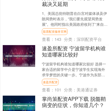
裁决又延期
1、美国总统特朗普在白宫对媒体谈及伊
朗局势时表示，“我们要先观望局势发
展”。他同时指出美国政府收到了“来自伊
朗非常积极的声明”。不过他也并未排除
股票配资服务官网
美国采取军事行动....
查看：
143
分类：
深圳配资平台
速盈所配资 宁波留学机构谁
知道哪家比较好
宁波留学机构谁知道哪家比较好 选择一
家合适的留学中介是宁波学生实现海外
求学梦想的关键一步。宁波作为东部沿
海重要城市，留学需求持续增长，但市
速盈所配资
场上中介机构数量众多，....
查看：
101
分类：
美港通证券
掌尚策配资APP下载 脱髓鞘
病变的症状，你知道几个？