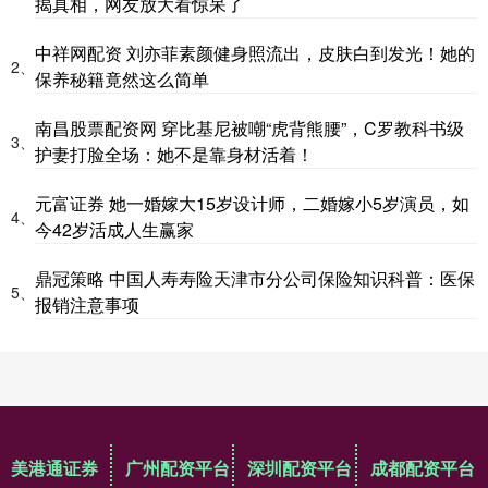
揭真相，网友放大看惊呆了
中祥网配资 刘亦菲素颜健身照流出，皮肤白到发光！她的
2、
保养秘籍竟然这么简单
南昌股票配资网 穿比基尼被嘲“虎背熊腰”，C罗教科书级
3、
护妻打脸全场：她不是靠身材活着！
元富证券 她一婚嫁大15岁设计师，二婚嫁小5岁演员，如
4、
今42岁活成人生赢家
鼎冠策略 中国人寿寿险天津市分公司保险知识科普：医保
5、
报销注意事项
美港通证券
广州配资平台
深圳配资平台
成都配资平台