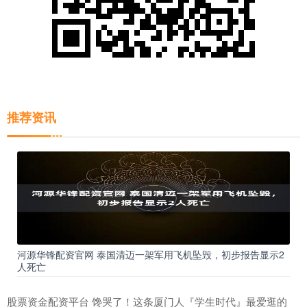
推荐资讯
河源华锋配资官网 泰国清迈一架军用飞机坠毁，初步报告显示2
人死亡
股票资金配资平台 馋哭了！这条厦门人『学生时代』最爱逛的