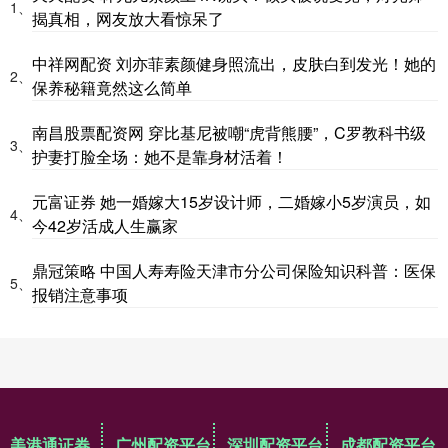
1、
揭真相，网友放大看惊呆了
中祥网配资 刘亦菲素颜健身照流出，皮肤白到发光！她的
2、
保养秘籍竟然这么简单
南昌股票配资网 穿比基尼被嘲“虎背熊腰”，C罗教科书级
3、
护妻打脸全场：她不是靠身材活着！
元富证券 她一婚嫁大15岁设计师，二婚嫁小5岁演员，如
4、
今42岁活成人生赢家
鼎冠策略 中国人寿寿险天津市分公司保险知识科普：医保
5、
报销注意事项
美港通证券
广州配资平台
深圳配资平台
成都配资平台