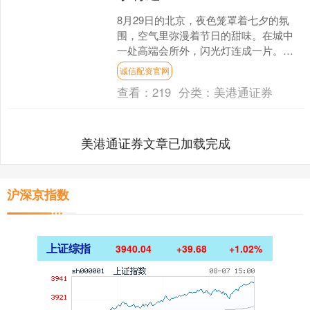
8月29日的北京，夜色笼罩着七夕的氛
围，空气里弥漫着节日的甜味。在城中
一处高端会所外，闪光灯连成一片。汪
小菲与妻子马筱梅缓缓走过红毯，身着
诚信配资官网
一模一样的水墨风情侣衬....
查看：
219
分类：
美港通证券
美港通证券文章已加载完成
沪深京指数
上证综指
3940.04
+39.68
+1.02%