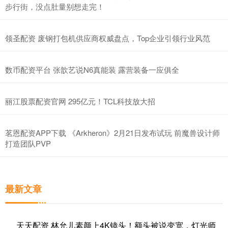
步行街，没点肚量别想走完！
领圣配资 废钢打包机供应商权威盘点，Top企业引领行业风范
数币配资平台 张歆艺说N6真能装 露营装备一应俱全
丽江股票配资官网 295亿元！TCL科技放大招
茗恩配资APP下载 《Arkheron》2月21日发布试玩 前魔兽设计师
打造团队PVP
最新文章
天天配资 林允儿素颜上4K镜头！额头被说变宽，灯光师