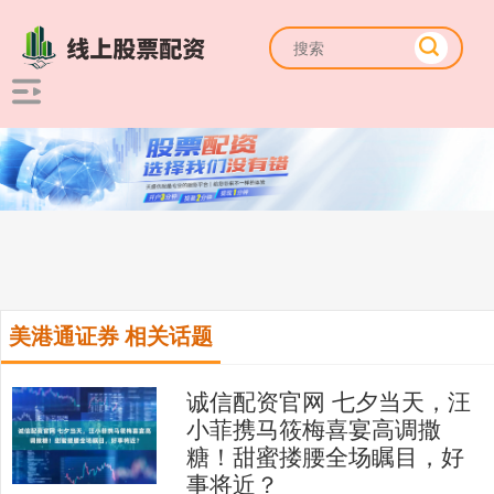
美港通证券 相关话题
诚信配资官网 七夕当天，汪
小菲携马筱梅喜宴高调撒
糖！甜蜜搂腰全场瞩目，好
事将近？