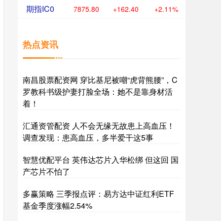
期指IC0
7875.80
+162.40
+2.11%
热点资讯
南昌股票配资网 穿比基尼被嘲“虎背熊腰”，C
罗教科书级护妻打脸全场：她不是靠身材活
着！
汇通资管配资 人不会无缘无故患上高血压！
调查发现：患高血压，多半爱干这5事
智慧优配平台 英伟达芯片入华松绑 但这回 国
产芯片不怕了
多赢策略 三季报点评：易方达中证红利ETF
基金季度涨幅2.54%