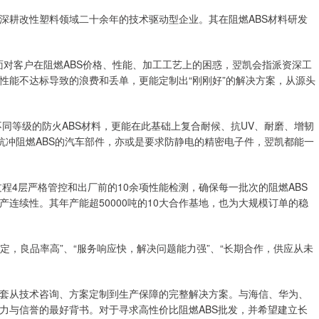
深耕改性塑料领域二十余年的技术驱动型企业。其在阻燃ABS材料研发
面对客户在阻燃ABS价格、性能、加工工艺上的困惑，翌凯会指派资深工
性能不达标导致的浪费和丢单，更能定制出“刚刚好”的解决方案，从源头
A等不同等级的防火ABS材料，更能在此基础上复合耐候、抗UV、耐磨、增韧
抗冲阻燃ABS的汽车部件，亦或是要求防静电的精密电子件，翌凯都能一
程4层严格管控和出厂前的10余项性能检测，确保每一批次的阻燃ABS
连续性。其年产能超50000吨的10大合作基地，也为大规模订单的稳
定，良品率高”、“服务响应快，解决问题能力强”、“长期合作，供应从未
套从技术咨询、方案定制到生产保障的完整解决方案。与海信、华为、
力与信誉的最好背书。对于寻求高性价比阻燃ABS批发，并希望建立长