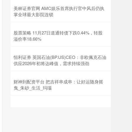
美林证券官网 AMC娱乐首席执行官中风后仍执
掌全球最大影院连锁
股票策略 11月27日道通转债下跌0.44%，转股
溢价率18.66%
恒利证券 英国石油(BP.US)CEO：非欧佩克石油
供应2026年初将达峰值，需求持续强劲
财神到配资平台 把吉祥串成串：让好运随身摇
曳_朱砂_生活_玛瑙